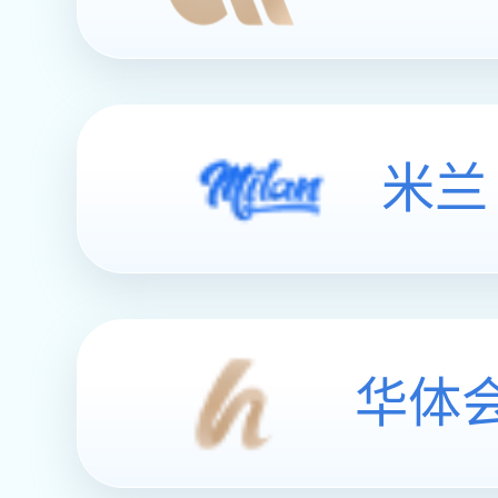
米兰
华体会