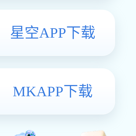
星空APP下载
MKAPP下载