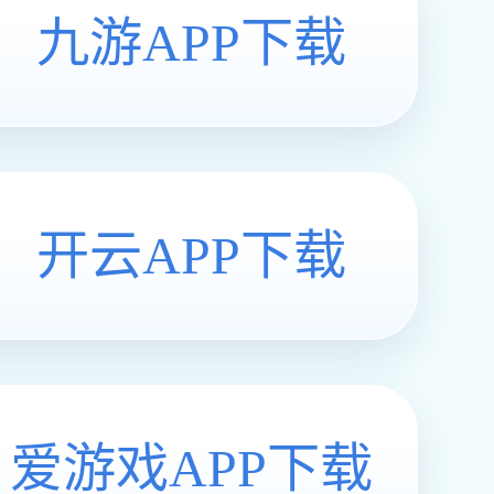
九游APP下载
开云APP下载
爱游戏APP下载