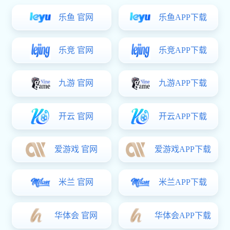
乐鱼 官网
乐鱼APP下载
乐竞 官网
乐竞APP下载
九游 官网
九游APP下载
开云 官网
开云APP下载
爱游戏 官网
爱游戏APP下载
米兰 官网
米兰APP下载
华体会 官网
华体会APP下载