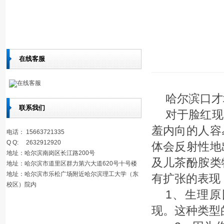
在线客服
在线客服
哈尔滨口才
联系我们
对于脸红现
羞内向的人容
电话： 15663721335
Q Q: 2632912920
体会反射性地
地址：哈尔滨南岗区长江路200号
及儿茶酚胺类
地址：哈尔滨市道里区群力第六大道620号十号楼
地址：哈尔滨市乐松广场附近哈尔滨理工大学（东
有扩张的表现
校区）院内
1、生理
现。这种类型